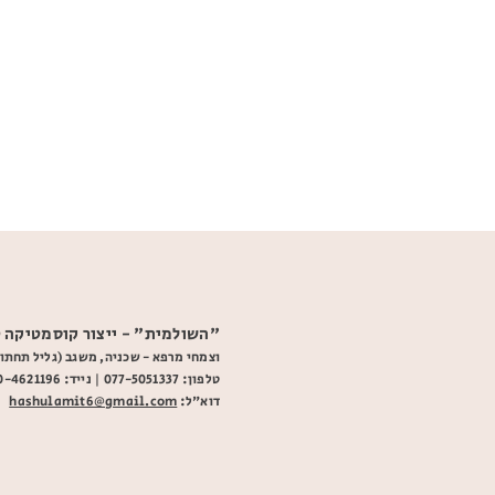
"השולמית" - ייצור קוסמטיקה 
וצמחי מרפא - שכניה, משגב (גליל תחתון
דוא"ל:
hashulamit6@gmail.com