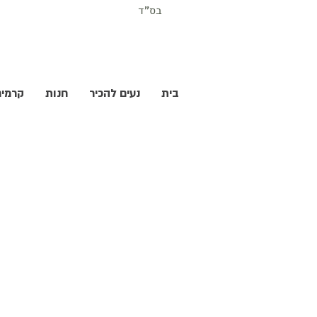
בס"ד
בית
נעים להכיר
חנות
קרמים